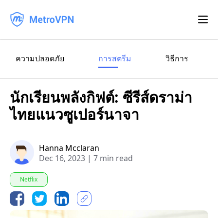
คุณสมบัติ
ความปลอดภัย
การสตรีม
วิธีการ
ดาวน์โหลด
นักเรียนพลังกิฟต์: ซีรีส์ดราม่า
ไอโฟน/ ไอแพด
บล็อก
ไทยแนวซูเปอร์นาจา
คำถามที่พบบ่อย
แอนดรอยด์
เข้าสู่ระบบ
Hanna Mcclaran
แมคโอเอส
Dec 16, 2023
|
7 min read
วินโดวส์
Netflix