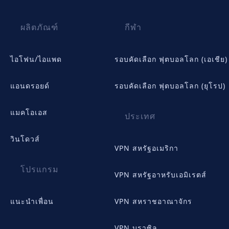
ผลิตภัณฑ์
กีฬา
ไอโฟน/ไอแพด
รอบคัดเลือก ฟุตบอลโลก (เอเชีย)
แอนดรอยด์
รอบคัดเลือก ฟุตบอลโลก (ยุโรป)
แมคโอเอส
ประเทศ
วินโดวส์
VPN สหรัฐอเมริกา
โปรแกรม
VPN สหรัฐอาหรับเอมิเรตส์
แนะนำเพื่อน
VPN สหราชอาณาจักร
VPN บราซิล